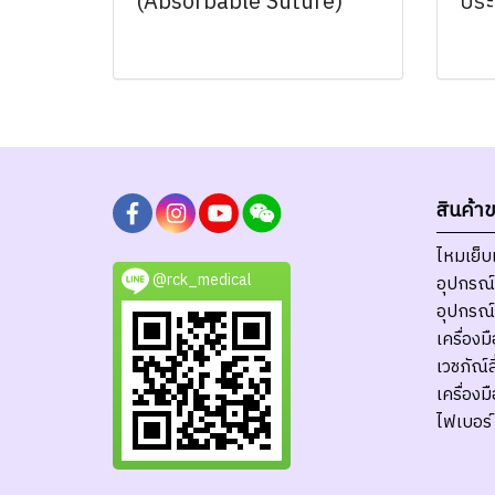
(Absorbable Suture)
ประ
สินค้า
ไหมเย็
@rck_medical
อุปกรณ์
อุปกรณ์
เครื่อง
เวชภัณ์ส
เครื่อง
ไฟเบอร์