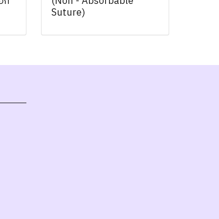
ือก
(Non - Absorbable
Suture)