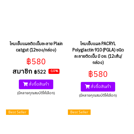
ไหมเย็บแผลติดเข็มละลาย Plain
ไหมเย็บแผล PACRYL
catgut (12ซอง/กล่อง)
Polyglactin 910 (PGLA) ชนิด
ละลายติดเข็ม มี อย. (12เส้น/
฿580
กล่อง)
สมาชิก
฿522
฿580
-10%
สั่งซื้อสินค้า
สั่งซื้อสินค้า
(มีหลายคุณสมบัติให้เลือก)
(มีหลายคุณสมบัติให้เลือก)
Best Seller
Best Seller