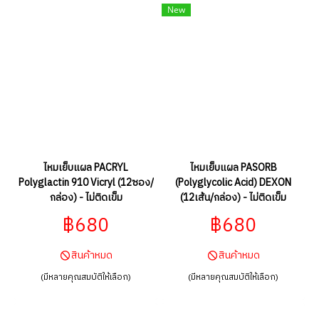
New
ไหมเย็บแผล PACRYL
ไหมเย็บแผล PASORB
Polyglactin 910 Vicryl (12ซอง/
(Polyglycolic Acid) DEXON
กล่อง) - ไม่ติดเข็ม
(12เส้น/กล่อง) - ไม่ติดเข็ม
฿680
฿680
สินค้าหมด
สินค้าหมด
(มีหลายคุณสมบัติให้เลือก)
(มีหลายคุณสมบัติให้เลือก)