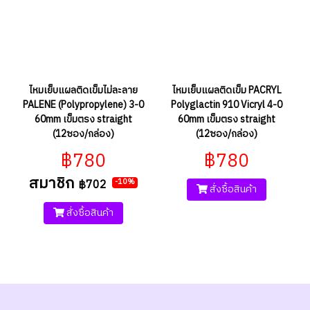
ไหมเย็บแผลติดเข็มไม่ละลาย
ไหมเย็บแผลติดเข็ม PACRYL
PALENE (Polypropylene) 3-0
Polyglactin 910 Vicryl 4-0
60mm เข็มตรง straight
60mm เข็มตรง straight
(12ซอง/กล่อง)
(12ซอง/กล่อง)
฿780
฿780
สมาชิก
฿702
-10%
สั่งซื้อสินค้า
สั่งซื้อสินค้า