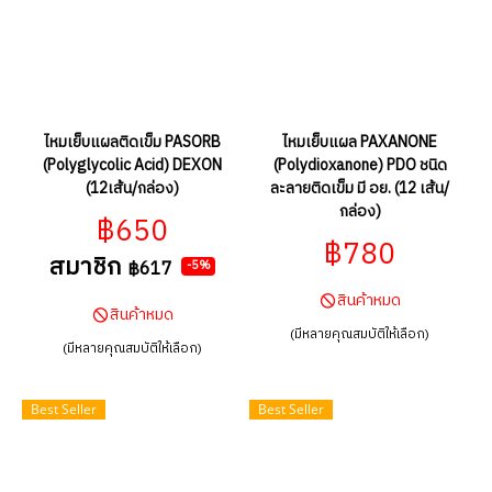
ไหมเย็บแผลติดเข็ม PASORB
ไหมเย็บแผล PAXANONE
(Polyglycolic Acid) DEXON
(Polydioxanone) PDO ชนิด
(12เส้น/กล่อง)
ละลายติดเข็ม มี อย. (12 เส้น/
กล่อง)
฿650
฿780
สมาชิก
฿617
-5%
สินค้าหมด
สินค้าหมด
(มีหลายคุณสมบัติให้เลือก)
(มีหลายคุณสมบัติให้เลือก)
Best Seller
Best Seller