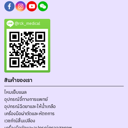
@rck_medical
สินค้าของเรา
ไหมเย็บแผล
อุปกรณ์จี้ทางการแพทย์
อุปกรณ์ฉีดยาและให้น้ำเกลือ
เครื่องมือผ่าตัดและหัตถการ
เวชภัณ์สิ้นเปลือง