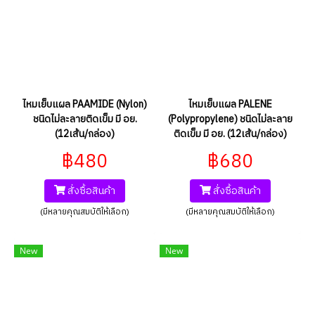
ไหมเย็บแผล PAAMIDE (Nylon)
ไหมเย็บแผล PALENE
ชนิดไม่ละลายติดเข็ม มี อย.
(Polypropylene) ชนิดไม่ละลาย
(12เส้น/กล่อง)
ติดเข็ม มี อย. (12เส้น/กล่อง)
฿480
฿680
สั่งซื้อสินค้า
สั่งซื้อสินค้า
(มีหลายคุณสมบัติให้เลือก)
(มีหลายคุณสมบัติให้เลือก)
New
New