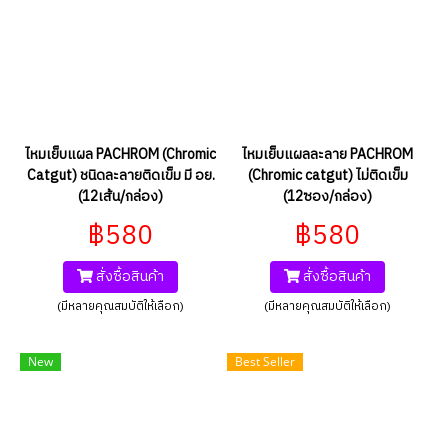
ไหมเย็บแผล PACHROM (Chromic
ไหมเย็บแผลละลาย PACHROM
Catgut) ชนิดละลายติดเข็ม มี อย.
(Chromic catgut) ไม่ติดเข็ม
(12เส้น/กล่อง)
(12ซอง/กล่อง)
฿580
฿580
สั่งซื้อสินค้า
สั่งซื้อสินค้า
(มีหลายคุณสมบัติให้เลือก)
(มีหลายคุณสมบัติให้เลือก)
New
Best Seller