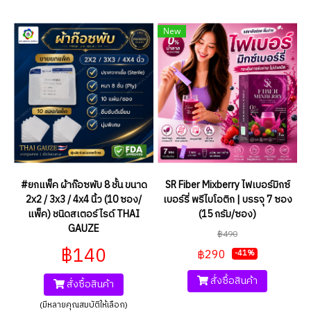
New
#ยกแพ็ค ผ้าก๊อซพับ 8 ชั้น ขนาด
SR Fiber Mixberry ไฟเบอร์มิกซ์
2x2 / 3x3 / 4x4 นิ้ว (10 ซอง/
เบอร์รี่ พรีไบโอติก | บรรจุ 7 ซอง
แพ็ค) ชนิดสเตอร์ไรด์ THAI
(15 กรัม/ซอง)
GAUZE
฿490
฿140
฿290
-41%
สั่งซื้อสินค้า
สั่งซื้อสินค้า
(มีหลายคุณสมบัติให้เลือก)