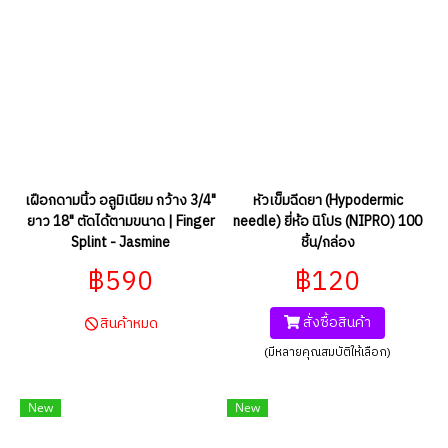
เฝือกดามนิ้ว อลูมิเนียม กว้าง 3/4"
หัวเข็มฉีดยา (Hypodermic
ยาว 18" ตัดได้ตามขนาด | Finger
needle) ยี่ห้อ นิโปร (NIPRO) 100
Splint - Jasmine
ชิ้น/กล่อง
฿590
฿120
สั่งซื้อสินค้า
สินค้าหมด
(มีหลายคุณสมบัติให้เลือก)
New
New