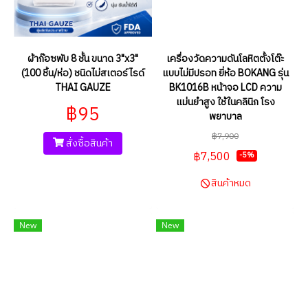
ผ้าก๊อซพับ 8 ชั้น ขนาด 3"x3"
เครื่องวัดความดันโลหิตตั้งโต๊ะ
(100 ชิ้น/ห่อ) ชนิดไม่สเตอร์ไรด์
แบบไม่มีปรอท ยี่ห้อ BOKANG รุ่น
THAI GAUZE
BK1016B หน้าจอ LCD ความ
แม่นยำสูง ใช้ในคลินิก โรง
฿95
พยาบาล
฿7,900
สั่งซื้อสินค้า
฿7,500
-5%
สินค้าหมด
New
New