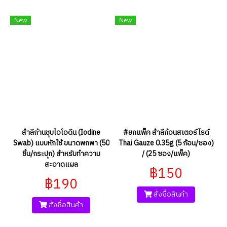
New
New
สำลีก้านชุบไอโอดีน (Iodine
#ยกแพ็ค สำลีก้อนสเตอร์ไรด์
Swab) แบบหักใช้ ขนาดพกพา (50
Thai Gauze 0.35g (5 ก้อน/ซอง)
ชิ้น/กระปุก) สำหรับทำความ
/ (25 ซอง/แพ็ค)
สะอาดแผล
฿150
฿190
สั่งซื้อสินค้า
สั่งซื้อสินค้า