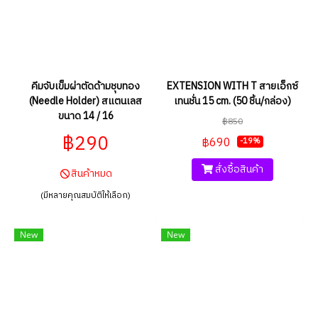
คีมจับเข็มผ่าตัดด้ามชุบทอง
EXTENSION WITH T สายเอ็กซ์
(Needle Holder) สแตนเลส
เทนชั่น 15 cm. (50 ชิ้น/กล่อง)
ขนาด 14 / 16
฿850
฿290
฿690
-19%
สั่งซื้อสินค้า
สินค้าหมด
(มีหลายคุณสมบัติให้เลือก)
New
New