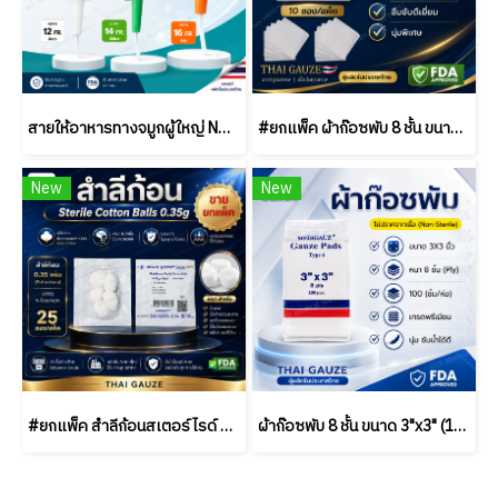
สายให้อาหารทางจมูกผู้ใหญ่ NG Duodenal Tube 125 ซม. เบอร์ 12/14/16 | Medical Grade PVC | ขายยกแพ็ค (50 ชิ้น)
#ยกแพ็ค ผ้าก๊อซพับ 8 ชั้น ขนาด 2x2 / 3x3 / 4x4 นิ้ว (10 ซอง/แพ็ค) ชนิดสเตอร์ไรด์ THAI GAUZE
New
New
#ยกแพ็ค สำลีก้อนสเตอร์ไรด์ Thai Gauze 0.35g (5 ก้อน/ซอง) / (25 ซอง/แพ็ค)
ผ้าก๊อซพับ 8 ชั้น ขนาด 3"x3" (100 ชิ้น/ห่อ) ชนิดไม่สเตอร์ไรด์ THAI GAUZE