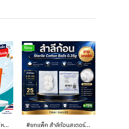
New
สายให้อาหารทางจมูกผู้ใหญ่ NG Duodenal Tube 125 ซม. เบอร์ 12/14/16 | Medical Grade PVC | ขายยกแพ็ค (50 ชิ้น)
#ยกแพ็ค สำลีก้อนสเตอร์ไรด์ Thai Gauze 0.35g (5 ก้อน/ซอง) / (25 ซอง/แพ็ค)