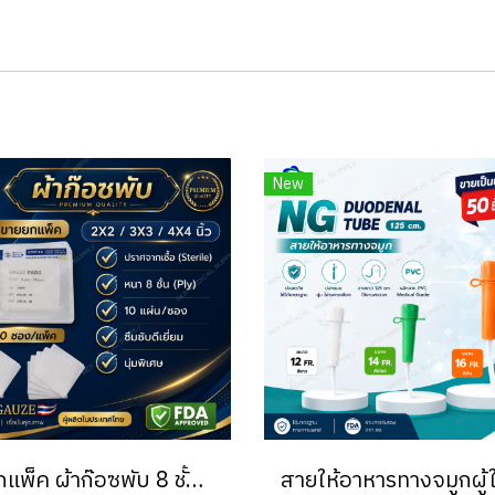
New
#ยกแพ็ค ผ้าก๊อซพับ 8 ชั้น ขนาด 2x2 / 3x3 / 4x4 นิ้ว (10 ซอง/แพ็ค) ชนิดสเตอร์ไรด์ THAI GAUZE