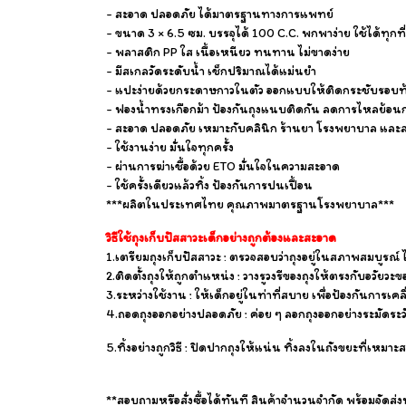
- สะอาด ปลอดภัย ได้มาตรฐานทางการแพทย์
- ขนาด 3 × 6.5 ซม. บรรจุได้ 100 C.C. พกพาง่าย ใช้ได้ทุกที่
- พลาสติก PP ใส เนื้อเหนียว ทนทาน ไม่ขาดง่าย
- มีสเกลวัดระดับน้ำ เช็กปริมาณได้แม่นยำ
- แปะง่ายด้วยกระดาษกาวในตัว ออกแบบให้ติดกระชับรอบท
- ฟองน้ำทรงเกือกม้า ป้องกันถุงแนบติดกัน ลดการไหลย้อน
- สะอาด ปลอดภัย เหมาะกับคลินิก ร้านยา โรงพยาบาล และ
- ใช้งานง่าย มั่นใจทุกครั้ง
- ผ่านการฆ่าเชื้อด้วย ETO มั่นใจในความสะอาด
- ใช้ครั้งเดียวแล้วทิ้ง ป้องกันการปนเปื้อน
***ผลิตในประเทศไทย คุณภาพมาตรฐานโรงพยาบาล***
วิธีใช้ถุงเก็บปัสสาวะเด็กอย่างถูกต้องและสะอาด
1.เตรียมถุงเก็บปัสสาวะ : ตรวจสอบว่าถุงอยู่ในสภาพสมบูรณ
2.ติดตั้งถุงให้ถูกตำแหน่ง : วางรูวงรีของถุงให้ตรงกับอวัยว
3.ระหว่างใช้งาน : ให้เด็กอยู่ในท่าที่สบาย เพื่อป้องกันการเ
4.ถอดถุงออกอย่างปลอดภัย : ค่อย ๆ ลอกถุงออกอย่างระมัดระ
5.ทิ้งอย่างถูกวิธี : ปิดปากถุงให้แน่น ทิ้งลงในถังขยะที่เหมาะ
**สอบถามหรือสั่งซื้อได้ทันที สินค้าจำนวนจำกัด พร้อมจัดส่