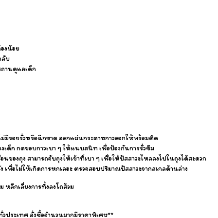
้องน้อย
กลับ
สถานดูแลเด็ก
์ ไม่มีรอยรั่วหรือฉีกขาด ลอกแผ่นกระดาษกาวออกให้พร้อมติด
ะของเด็ก กดขอบกาวเบา ๆ ให้แนบสนิท เพื่อป้องกันการรั่วซึม
คลื่อนของถุง สามารถจับถุงให้เข้าที่เบา ๆ เพื่อให้ปัสสาวะไหลลงไปในถุงได้สะดวก
วัง เพื่อไม่ให้เกิดการหกเลอะ ตรวจสอบปริมาณปัสสาวะจากสเกลด้านล่าง
สม หลีกเลี่ยงการทิ้งลงโถส้วม
งทั่วประเทศ สั่งซื้อจำนวนมากมีราคาพิเศษ**