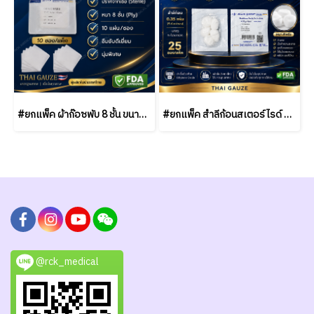
#ยกแพ็ค ผ้าก๊อซพับ 8 ชั้น ขนาด 2x2 / 3x3 / 4x4 นิ้ว (10 ซอง/แพ็ค) ชนิดสเตอร์ไรด์ THAI GAUZE
#ยกแพ็ค สำลีก้อนสเตอร์ไรด์ Thai Gauze 0.35g (5 ก้อน/ซอง) / (25 ซอง/แพ็ค)
@rck_medical