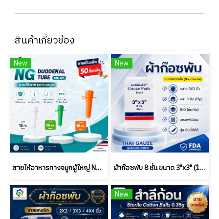
สินค้าเกี่ยวข้อง
New
New
สายให้อาหารทางจมูกผู้ใหญ่ NG Duodenal Tube 125 ซม. เบอร์ 12/14/16 | Medical Grade PVC | ขายยกแพ็ค (50 ชิ้น)
ผ้าก๊อซพับ 8 ชั้น ขนาด 3"x3" (100 ชิ้น/ห่อ) ชนิดไม่สเตอร์ไรด์ THAI GAUZE
New