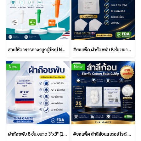
สายให้อาหารทางจมูกผู้ใหญ่ NG Duodenal Tube 125 ซม. เบอร์ 12/14/16 | Medical Grade PVC | ขายยกแพ็ค (50 ชิ้น)
#ยกแพ็ค ผ้าก๊อซพับ 8 ชั้น ขนาด 2x2 / 3x3 / 4x4 นิ้ว (10 ซอง/แพ็ค) ชนิดสเตอร์ไรด์ THAI GAUZE
New
New
ผ้าก๊อซพับ 8 ชั้น ขนาด 3"x3" (100 ชิ้น/ห่อ) ชนิดไม่สเตอร์ไรด์ THAI GAUZE
#ยกแพ็ค สำลีก้อนสเตอร์ไรด์ Thai Gauze 0.35g (5 ก้อน/ซอง) / (25 ซอง/แพ็ค)