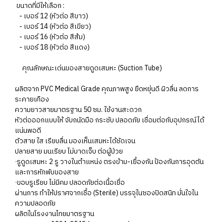
ขนาดที่มีให้เลือก :
- เบอร์ 12 (หัวต่อ สีขาว)
- เบอร์ 14 (หัวต่อ สีเขียว)
- เบอร์ 16 (หัวต่อ สีส้ม)
- เบอร์ 18 (หัวต่อ สีแดง)
คุณลักษณะเด่นของสายดูดเสมหะ (Suction Tube)
ผลิตจาก PVC Medical Grade คุณภาพสูง ยืดหยุ่นดี ผิวลื่น ลดการ
ระคายเคือง
ความยาวสายมาตรฐาน 50 ซม. ใช้งานสะดวก
หัวต่อออกแบบให้ จับถนัดมือ กระชับ ปลอดภัย เชื่อมต่อกับอุปกรณ์ได้
แน่นพอดี
ตัวสาย ใส เรียบลื่น มองเห็นเสมหะได้ชัดเจน
ปลายสาย มนเรียบ ไม่บาดเจ็บ ต่อผู้ป่วย
·รูดูดเสมหะ 2 รู วางในตำแหน่ง ตรงข้าม-เยื้องกัน ป้องกันการอุดตัน
และการหักพับของสาย
·ขอบรูเรียบ ไม่มีคม ปลอดภัยต่อเนื้อเยื่อ
ผ่านการ ทำให้ปราศจากเชื้อ (Sterile) บรรจุในซองปิดสนิท มั่นใจใน
ความปลอดภัย
ผลิตในโรงงานไทยมาตรฐาน