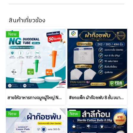
สินค้าเกี่ยวข้อง
New
สายให้อาหารทางจมูกผู้ใหญ่ NG Duodenal Tube 125 ซม. เบอร์ 12/14/16 | Medical Grade PVC | ขายยกแพ็ค (50 ชิ้น)
#ยกแพ็ค ผ้าก๊อซพับ 8 ชั้น ขนาด 2x2 / 3x3 / 4x4 นิ้ว (10 ซอง/แพ็ค) ชนิดสเตอร์ไรด์ THAI GAUZE
New
New