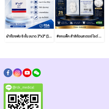
ผ้าก๊อซพับ 8 ชั้น ขนาด 3"x3" (100 ชิ้น/ห่อ) ชนิดไม่สเตอร์ไรด์ THAI GAUZE
#ยกแพ็ค สำลีก้อนสเตอร์ไรด์ Thai Gauze 0.35g (5 ก้อน/ซอง) / (25 ซอง/แพ็ค)
@rck_medical