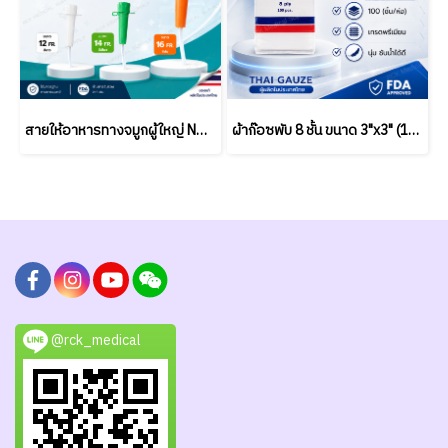
สายให้อาหารทางจมูกผู้ใหญ่ NG Duodenal Tube 125 ซม. เบอร์ 12/14/16 | Medical Grade PVC | ขายยกแพ็ค (50 ชิ้น)
ผ้าก๊อซพับ 8 ชั้น ขนาด 3"x3" (100 ชิ้น/ห่อ) ชนิดไม่สเตอร์ไรด์ THAI GAUZE
@rck_medical