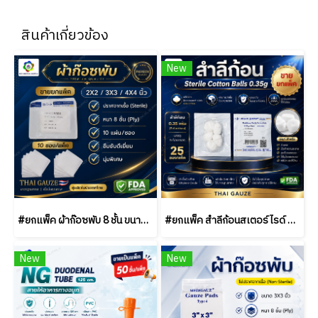
สินค้าเกี่ยวข้อง
New
#ยกแพ็ค ผ้าก๊อซพับ 8 ชั้น ขนาด 2x2 / 3x3 / 4x4 นิ้ว (10 ซอง/แพ็ค) ชนิดสเตอร์ไรด์ THAI GAUZE
#ยกแพ็ค สำลีก้อนสเตอร์ไรด์ Thai Gauze 0.35g (5 ก้อน/ซอง) / (25 ซอง/แพ็ค)
New
New