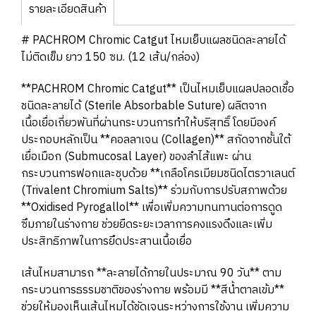
รายละเอียดสินค้า
# PACHROM Chromic Catgut ไหมเย็บแผลชนิดละลายได้
ไม่ติดเข็ม ยาว 150 ซม. (12 เส้น/กล่อง)
**PACHROM Chromic Catgut** เป็นไหมเย็บแผลปลอดเชื้อ
ชนิดละลายได้ (Sterile Absorbable Suture) ผลิตจาก
เนื้อเยื่อเกี่ยวพันที่ผ่านกระบวนการทำให้บริสุทธิ์ โดยมีองค์
ประกอบหลักเป็น **คอลลาเจน (Collagen)** สกัดจากชั้นใต้
เยื่อเมือก (Submucosal Layer) ของลำไส้แพะ ผ่าน
กระบวนการฟอกและชุบด้วย **เกลือโครเมียมชนิดไตรวาเลนต์
(Trivalent Chromium Salts)** ร่วมกับการปรับสภาพด้วย
**Oxidised Pyrogallol** เพื่อเพิ่มความทนทานต่อการดูด
ซึมภายในร่างกาย ช่วยยืดระยะเวลาการคงแรงดึงและเพิ่ม
ประสิทธิภาพในการยึดประสานเนื้อเยื่อ
เส้นไหมสามารถ **ละลายได้ภายในประมาณ 90 วัน** ตาม
กระบวนการธรรมชาติของร่างกาย พร้อมมี **สีน้ำตาลเข้ม**
ช่วยให้มองเห็นเส้นไหมได้ชัดเจนระหว่างการใช้งาน เพิ่มความ