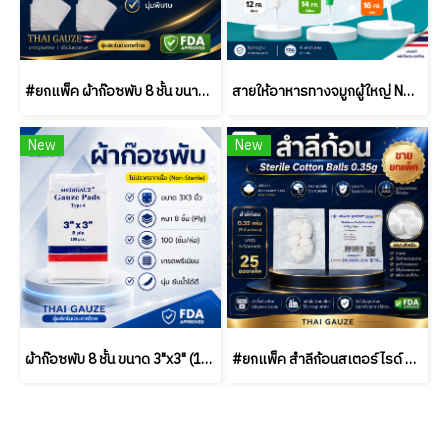
#ยกแพ็ค ผ้าก๊อซพับ 8 ชั้น ขนาด 2x2 / 3x3 / 4x4 นิ้ว (10 ซอง/แพ็ค) ชนิดสเตอร์ไรด์ THAI GAUZE
สายให้อาหารทางจมูกผู้ใหญ่ NG Duodenal Tube 125 ซม. เบอร์ 12/14/16 | Medical Grade PVC | ขายยกแพ็ค (50 ชิ้น)
New
New
ผ้าก๊อซพับ 8 ชั้น ขนาด 3"x3" (100 ชิ้น/ห่อ) ชนิดไม่สเตอร์ไรด์ THAI GAUZE
#ยกแพ็ค สำลีก้อนสเตอร์ไรด์ Thai Gauze 0.35g (5 ก้อน/ซอง) / (25 ซอง/แพ็ค)