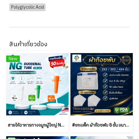
Polyglycolic Acid
สินค้าเกี่ยวข้อง
New
สายให้อาหารทางจมูกผู้ใหญ่ NG Duodenal Tube 125 ซม. เบอร์ 12/14/16 | Medical Grade PVC | ขายยกแพ็ค (50 ชิ้น)
#ยกแพ็ค ผ้าก๊อซพับ 8 ชั้น ขนาด 2x2 / 3x3 / 4x4 นิ้ว (10 ซอง/แพ็ค) ชนิดสเตอร์ไรด์ THAI GAUZE