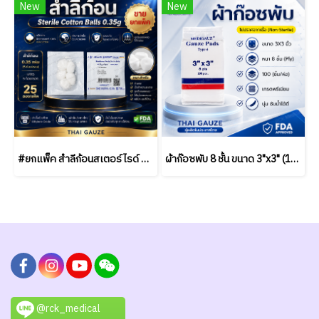
New
New
#ยกแพ็ค สำลีก้อนสเตอร์ไรด์ Thai Gauze 0.35g (5 ก้อน/ซอง) / (25 ซอง/แพ็ค)
ผ้าก๊อซพับ 8 ชั้น ขนาด 3"x3" (100 ชิ้น/ห่อ) ชนิดไม่สเตอร์ไรด์ THAI GAUZE
@rck_medical